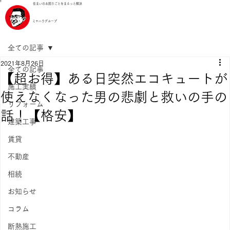
住まいのお困りごとをまるっと解決
ミヤハウグループ
全ての記事
2021年8月26日
全ての記事
【超お得】ある日突然エコキュートが
施工実績
使えなくなった男の悲劇と救いの手の
リフォーム
話！【格安】
建築工事
賃貸
不動産
相続
お知らせ
コラム
断熱施工