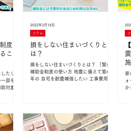
2022年3月18日
20
コラム
コ
制度に
損をしない住まいづくりと
ること
は？
損をしない住まいづくりとは？ 「賢い
補助金制度の使い方 地震に備えて築40
たしたリフ
家
年の 自宅を耐震補強したい 工事費用の
の一部を補
ォ
不足分を補助金制度でカバー 国や各自
補助対象や
かし、 「理想
治体は、特定の要件を満たしたリフォー
ますが、中
が足り
ム工事に対して 補助金や助成金を支給
のもありま
い
しています。 うまく活用すれば当初の
宅の外壁の
て
予定よりも大幅に...
しました。
資