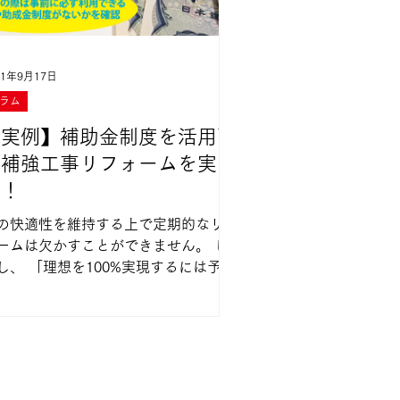
21年9月17日
ラム
【実例】補助金制度を活用耐
震補強工事リフォームを実
施！
の快適性を維持する上で定期的なリフ
ームは欠かすことができません。 し
を100%実現するには予算
ない」 「あれもこれもと考えて
たらあっという間に予算をオーバーし
しまった。どれを我慢すれば手持ちの
金で間に合うのか...」 ...