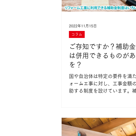
2022年11月15日
コラム
ご存知ですか？補助金
は併用できるものがあ
を？
国や自治体は特定の要件を満
ォームエ事に対し、工事金額
助する制度を設けています。
補助金額は制度により異なり
には外壁塗装を対象にしたも
す。今回は補助金を使って自
塗り替えを行った事例を取材
...