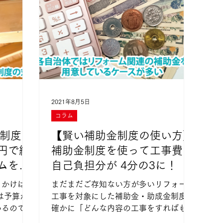
2021年8月5日
コラム
制度を
【賢い補助金制度の使い方】
円で総
補助金制度を使って工事費の
ムを実
自己負担分が 4分の3に！
っかけは人
まだまだご存知ない方が多いリフォーム
は予算が
工事を対象にした補助金・助成金制度。
いるのでは
確かに「どんな内容の工事をすればもら
えるのか」あるいは「ど のくらいの金