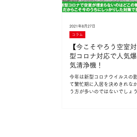
2021年8月27日
コラム
【今こそやろう空室対
型コロナ対応で人気爆
気清浄機！
今年は新型コロナウイルスの
て繁忙期に入居を決めきれな
う方が多いのではないでしょう
乱は予想以上に長引いている
間も部屋が埋まる可能性は低
う。 しかし、だからといって何もせず
にただ手をこまねいていては
ません。...