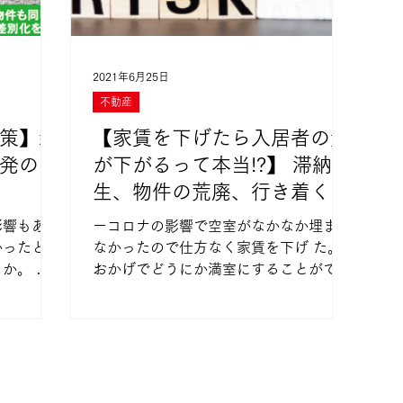
2021年6月25日
不動産
策】新
【家賃を下げたら入居者の質
発の空
が下がるって本当!?】 滞納発
生、物件の荒廃、行き着く先
は経営破綻…
影響もあっ
ーコロナの影響で空室がなかなか埋まら
かったとい
なかったので仕方なく家賃を下げ た。
か。 混
おかげでどうにか満室にすることができ
ため、夏の
た一 この言葉を聞いて皆さんはどう思
いでしょ
われますか? 「満室にできたのだから良
かったじゃないか」 「家賃を下げてま
意味があり
で埋める必要があったのか?」 ...