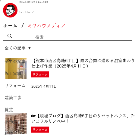
住まいのお困りごとをまるっと解決
ミヤハウグループ
/
ホーム
ミヤハウメディア
全ての記事
【熊本市西区島崎6丁目】雨の合間に進める浴室まわ
全ての記事
仕上げ作業（2025年4月11日）
施工実績
リフォーム
リフォーム
2025年4月11日
建築工事
賃貸
🏡【現場ブログ】西区島崎6丁目のリセットハウス、
いまフルリノベ中！
不動産
リフォーム
相続