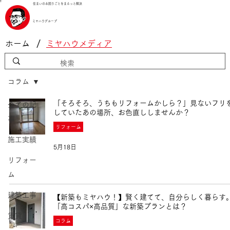
住まいのお困りごとをまるっと解決
ミヤハウグループ
/
ホーム
ミヤハウメディア
コラム
「そろそろ、うちもリフォームかしら？」見ないフリ
全ての記
していたあの場所、お色直ししませんか？
事
リフォーム
施工実績
5月18日
リフォー
ム
建築工事
【新築もミヤハウ！】賢く建てて、自分らしく暮らす
「高コスパ×高品質」な新築プランとは？
賃貸
コラム