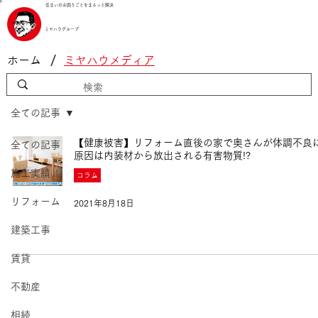
住まいのお困りごとをまるっと解決
ミヤハウグループ
/
ホーム
ミヤハウメディア
全ての記事
【健康被害】リフォーム直後の家で奥さんが体調不良に
全ての記事
原因は内装材から放出される有害物質!?
施工実績
コラム
リフォーム
2021年8月18日
建築工事
賃貸
不動産
相続