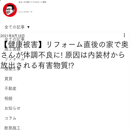
住まいのお困りごとをまるっと解決
ミヤハウグループ
全ての記事
2021年8月18日
全ての記事
【健康被害】リフォーム直後の家で奥
施工実績
さんが体調不良に! 原因は内装材から
リフォーム
放出される有害物質!?
建築工事
賃貸
不動産
相続
お知らせ
コラム
断熱施工