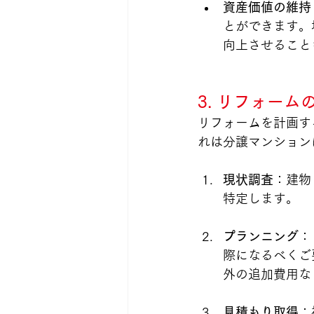
資産価値の維持
とができます。
向上させること
3. リフォー
リフォームを計画す
れは分譲マンション
現状調査
：建物
特定します。
プランニング
：
際になるべくご
外の追加費用な
見積もり取得
：