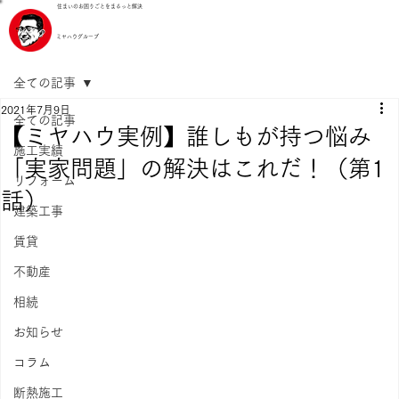
住まいのお困りごとをまるっと解決
ミヤハウグループ
全ての記事
2021年7月9日
全ての記事
【ミヤハウ実例】誰しもが持つ悩み
施工実績
「実家問題」の解決はこれだ！（第1
リフォーム
話）
建築工事
賃貸
不動産
相続
お知らせ
コラム
断熱施工