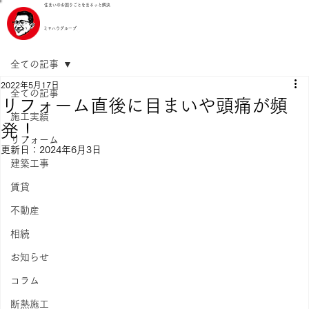
住まいのお困りごとをまるっと解決
ミヤハウグループ
全ての記事
2022年5月17日
全ての記事
リフォーム直後に目まいや頭痛が頻
施工実績
発！
リフォーム
更新日：
2024年6月3日
建築工事
賃貸
不動産
相続
お知らせ
コラム
断熱施工