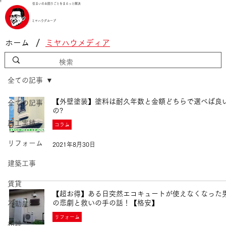
住まいのお困りごとをまるっと解決
ミヤハウグループ
/
ホーム
ミヤハウメディア
全ての記事
【外壁塗装】塗料は耐久年数と金額どちらで選べば良
全ての記事
の?
施工実績
コラム
リフォーム
2021年8月30日
建築工事
賃貸
【超お得】ある日突然エコキュートが使えなくなった
の悲劇と救いの手の話！【格安】
不動産
リフォーム
相続